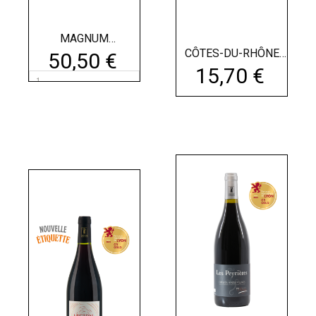
MAGNUM
CHÂTEAUNEUF-DU-
CÔTES-DU-RHÔNE
50,50 €
PAPE...
VILLAGES :...
15,70 €