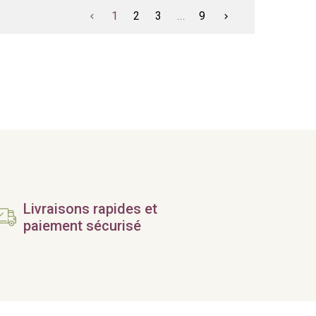
1
2
3
...
9


Livraisons rapides et
paiement sécurisé