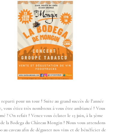
t reparti pour un tour ! Suite au grand succès de l’année
e, vous étiez très nombreux à vous être ambiancé ! Vous
imé ? On refait ! Venez vous éclater le 13 juin, à la 3ème
 de la Bodega du Château Mongin ! Nous vous attendons
0 au caveau afin de déguster nos vins et de bénéficier de