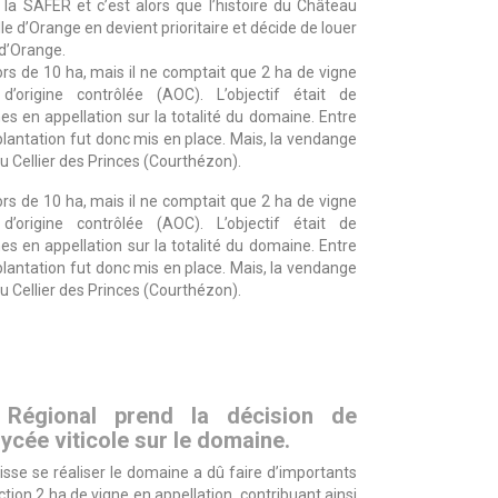
 la SAFER et c’est alors que l’histoire du Château
e d’Orange en devient prioritaire et décide de louer
 d’Orange.
ors de 10 ha, mais il ne comptait que 2 ha de vigne
’origine contrôlée (AOC). L’objectif était de
s en appellation sur la totalité du domaine. Entre
antation fut donc mis en place. Mais, la vendange
 du Cellier des Princes (Courthézon).
ors de 10 ha, mais il ne comptait que 2 ha de vigne
’origine contrôlée (AOC). L’objectif était de
s en appellation sur la totalité du domaine. Entre
antation fut donc mis en place. Mais, la vendange
 du Cellier des Princes (Courthézon).
 Régional prend la décision de
ycée viticole sur le domaine.
sse se réaliser le domaine a dû faire d’importants
tion 2 ha de vigne en appellation, contribuant ainsi