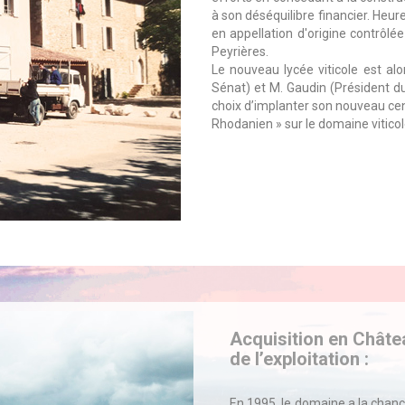
à son déséquilibre financier. Heur
en appellation d'origine contrôlée
Peyrières.
Le nouveau lycée viticole est al
Sénat) et M. Gaudin (Président du 
choix d’implanter son nouveau cent
Rhodanien » sur le domaine viticol
Acquisition en Chât
de l’exploitation :
En 1995, le domaine a la chance