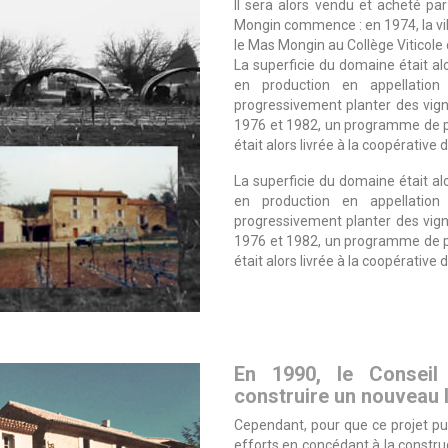
Il sera alors vendu et acheté par
Mongin commence : en 1974, la vill
le Mas Mongin au Collège Viticole
La superficie du domaine était al
en production en appellation d
progressivement planter des vigne
1976 et 1982, un programme de pl
était alors livrée à la coopérative
La superficie du domaine était al
en production en appellation d
progressivement planter des vigne
1976 et 1982, un programme de pl
était alors livrée à la coopérative
En 1990, le Conseil
construire un nouveau l
Cependant, pour que ce projet pui
efforts en concédant à la construc