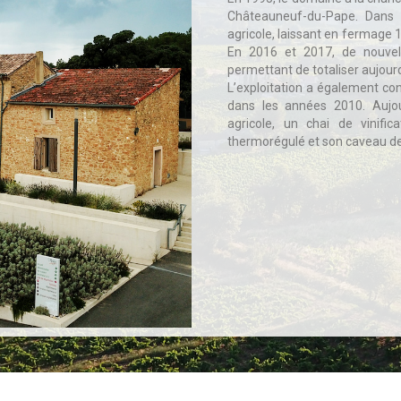
Châteauneuf-du-Pape. Dans l
agricole, laissant en fermage 
En 2016 et 2017, de nouvell
permettant de totaliser aujou
L’exploitation a également c
dans les années 2010. Aujo
agricole, un chai de vinific
thermorégulé et son caveau de