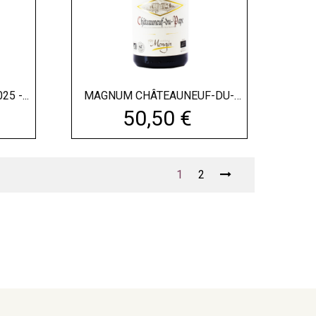
5 -...
MAGNUM CHÂTEAUNEUF-DU-
PAPE...
Prix
50,50 €
1
2