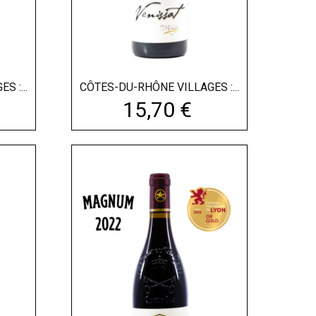
 :...
CÔTES-DU-RHÔNE VILLAGES :...
Prix
15,70 €