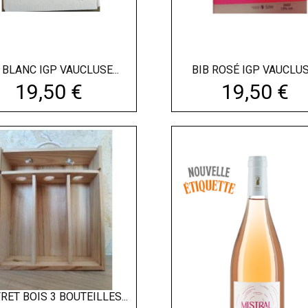
 BLANC IGP VAUCLUSE...
BIB ROSÉ IGP VAUCLUSE
Prix
Prix
19,50 €
19,50 €
COFFRET BOIS 3 BOUTEILLES...