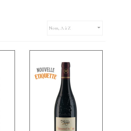

Nom, A à Z