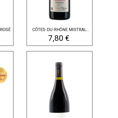
-DU-RHÔNE 2025 - ROSÉ
CÔTES-DU-RHÔNE MISTRAL
2023...
Prix
7,80 €