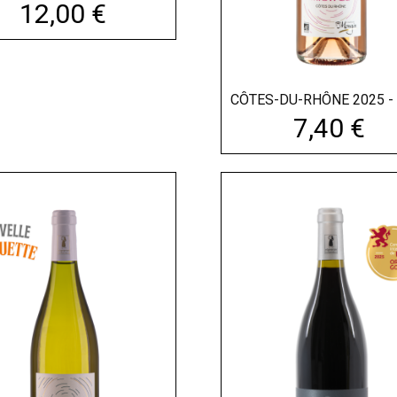
Prix
12,00 €
CÔTES
Prix
7,40 €