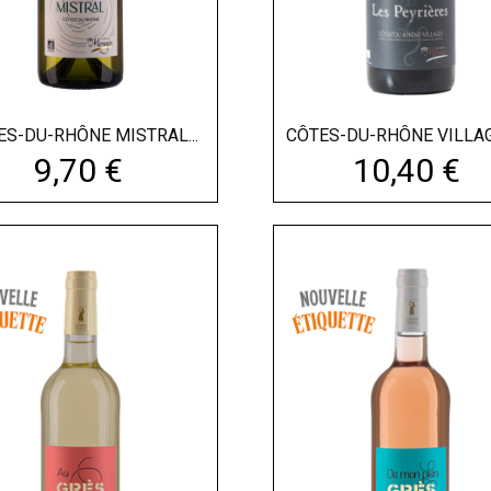
ES-DU-RHÔNE MISTRAL...
CÔTES-DU-RHÔNE VILLAGES
Prix
Prix
9,70 €
10,40 €