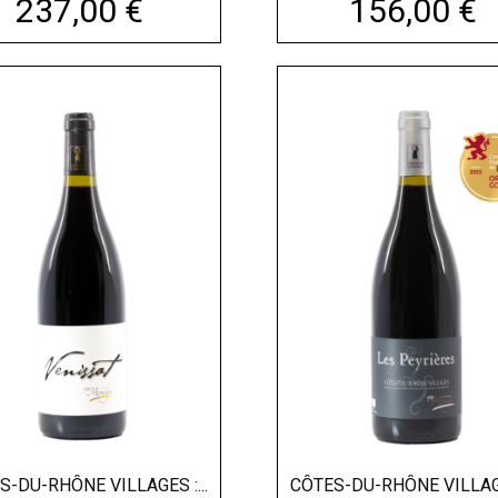
Prix
Prix
237,00 €
156,00 €
S-DU-RHÔNE VILLAGES :...
CÔTES-DU-RHÔNE VILLAGES