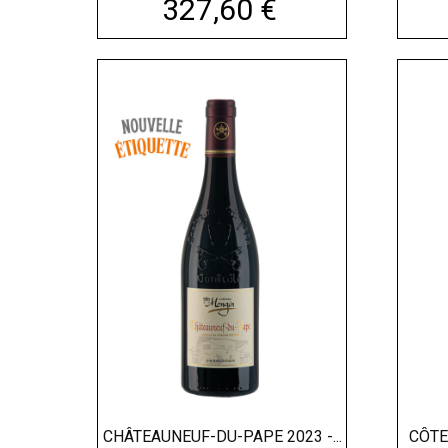
Prix
327,60 €
CHÂTEAUNEUF-DU-PAPE 2023 -...
CÔTE