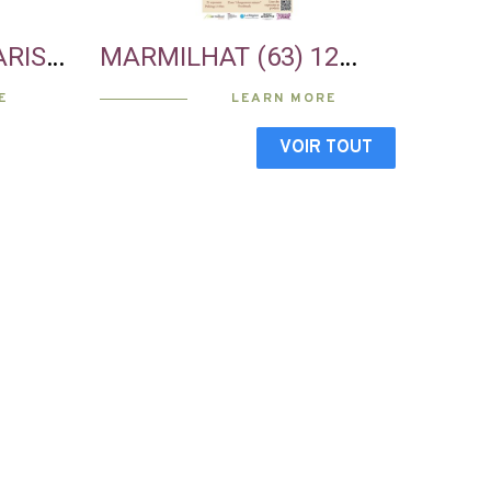
ARIS
MARMILHAT (63) 12
JUIN SALON DES VINS
E
LEARN MORE
VOIR TOUT