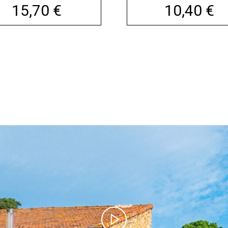
Prix
Prix
15,70 €
10,40 €