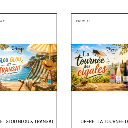
O !
PROMO !
E : GLOU GLOU & TRANSAT
OFFRE : LA TOURNÉE 
CIGALES