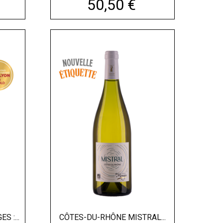
Prix
50,50 €
 :...
CÔTES-DU-RHÔNE MISTRAL...